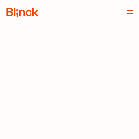
Nieuws
Wonen
Eindejaarstips 2025 |
Tips voor de
woningeigenaar
3 nov 2025