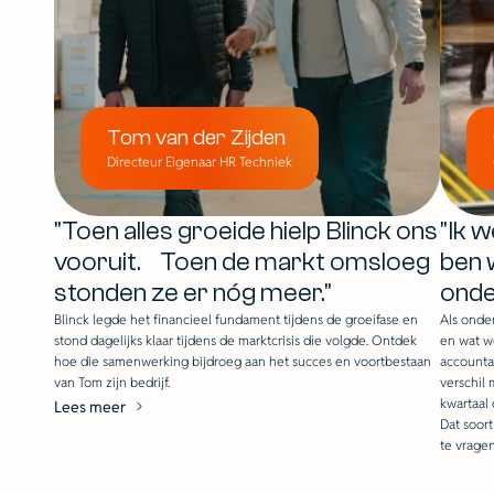
Tom van der Zijden
Directeur Eigenaar HR Techniek
"Toen alles groeide hielp Blinck ons
"Ik 
vooruit. Toen de markt omsloeg
ben 
stonden ze er nóg meer."
onde
Blinck legde het financieel fundament tijdens de groeifase en
Als onde
stond dagelijks klaar tijdens de marktcrisis die volgde. Ontdek
en wat w
hoe die samenwerking bijdroeg aan het succes en voortbestaan
accountan
van Tom zijn bedrijf.
verschil 
kwartaal 
Lees meer
Dat soort
te vragen