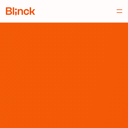
Diensten
Accountancy &
advies
Ondernemen is keuzes maken en die maak je het liefst
met vertrouwen. Onze accountancydiensten bestaan uit
vakkennis, slimme tools en een blik op de toekomst. Zo
maken we ondernemen helder en menselijk.
Spreek een adviseur