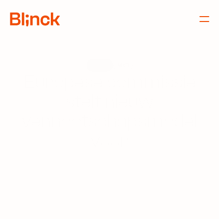
Nieuws
MKB
Europese commissie
stelt nieuw
vennootschapsmodel
voor
16 apr 2026