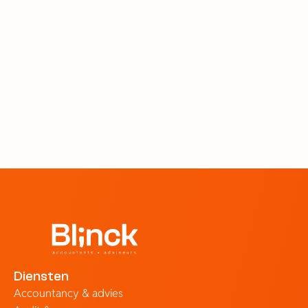
Blog
MKB
Waarom kiezen steeds meer
ondernemers voor Yuki als
boekhoud software?
23 jun 2026
Diensten
Accountancy & advies