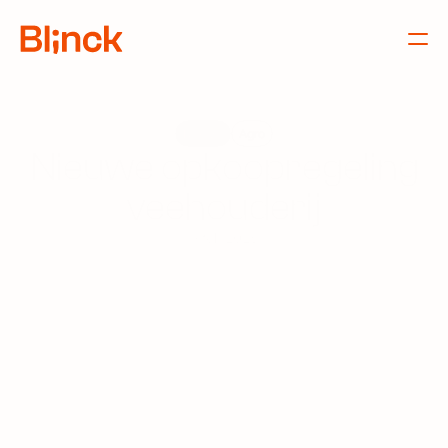
Nieuws
Agro
Nieuwe opkoopregeling
veehouderij
9 feb 2026