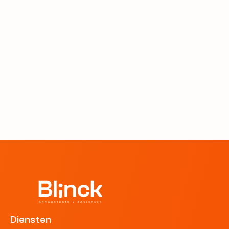
Blog
MKB
Waarom kiezen steeds meer
ondernemers voor Yuki als
boekhoud software?
23 jun 2026
Diensten