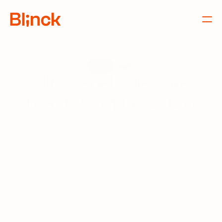
Nieuws
Agro
Uitrijregels dierlijke
mest voorjaar 2026
9 feb 2026