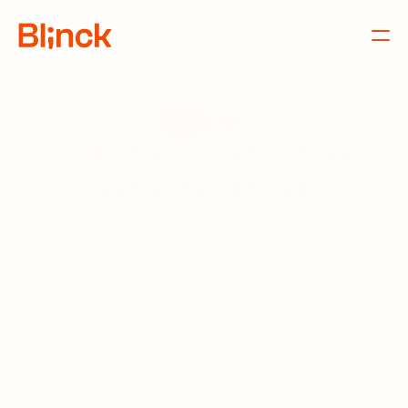
Nieuws
Agro
Voorstel maatregelen
geitenbedrijven
9 feb 2026