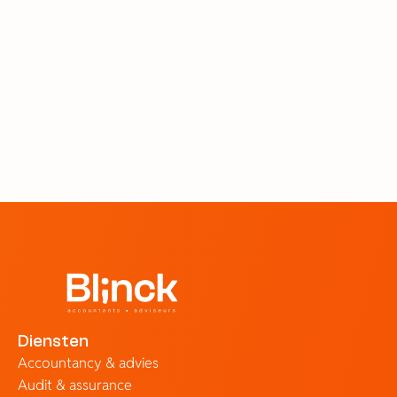
Blog
MKB
Waarom kiezen steeds meer
ondernemers voor Yuki als
boekhoud software?
23 jun 2026
Diensten
Accountancy & advies
Audit & assurance