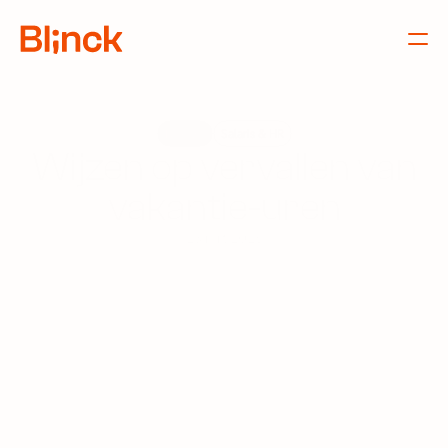
Nieuws
Salaris & HR
Wijzen op vervallen van
vakantie-uren
23 mrt 2026